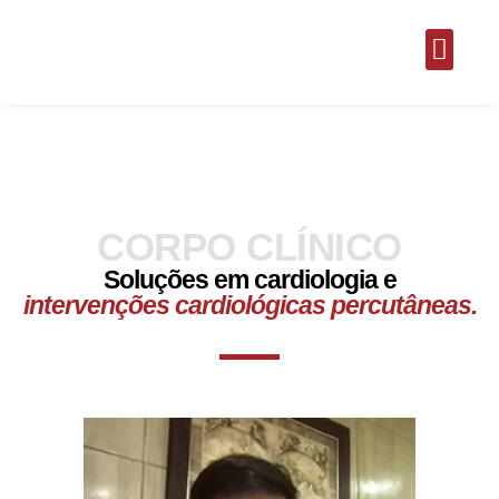
Quem Som
Áreas de At
Corpo Clíni
CORPO CLÍNICO
Soluções em cardiologia e
intervenções cardiológicas percutâneas.